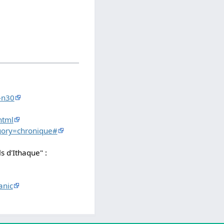
-n30
html
egory=chronique#
 d'Ithaque" :
anic