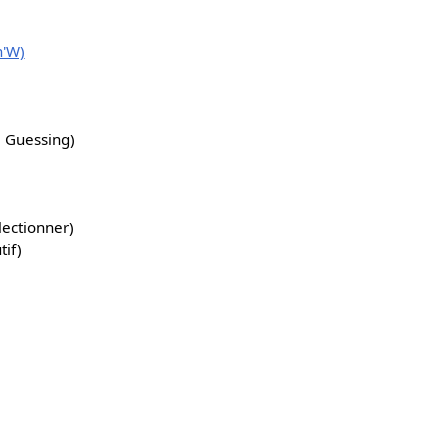
n'W)
 Guessing)
lectionner)
tif)