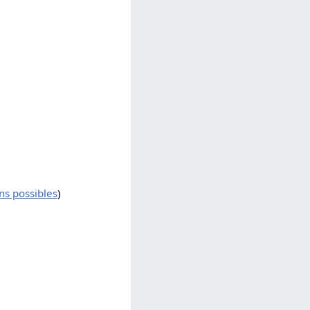
ns possibles
)