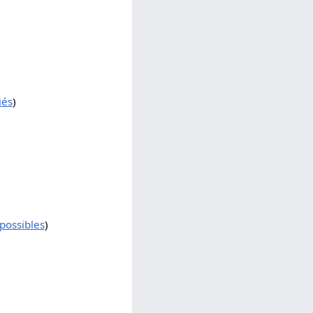
iés
)
possibles
)