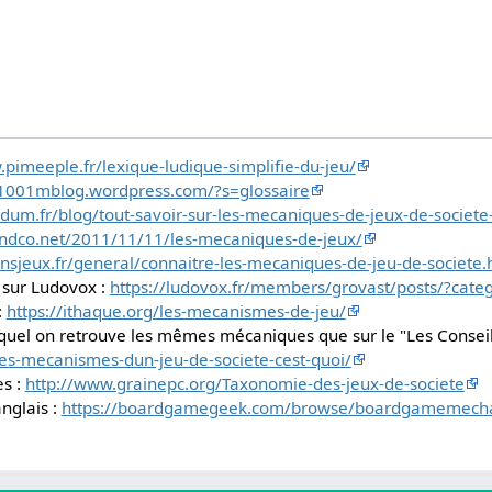
.pimeeple.fr/lexique-ludique-simplifie-du-jeu/
/1001mblog.wordpress.com/?s=glossaire
dum.fr/blog/tout-savoir-sur-les-mecaniques-de-jeux-de-societe
andco.net/2011/11/11/les-mecaniques-de-jeux/
onsjeux.fr/general/connaitre-les-mecaniques-de-jeu-de-societe.
 sur Ludovox :
https://ludovox.fr/members/grovast/posts/?cat
:
https://ithaque.org/les-mecanismes-de-jeu/
quel on retrouve les mêmes mécaniques que sur le "Les Conseils
/les-mecanismes-dun-jeu-de-societe-cest-quoi/
es :
http://www.grainepc.org/Taxonomie-des-jeux-de-societe
nglais :
https://boardgamegeek.com/browse/boardgamemech