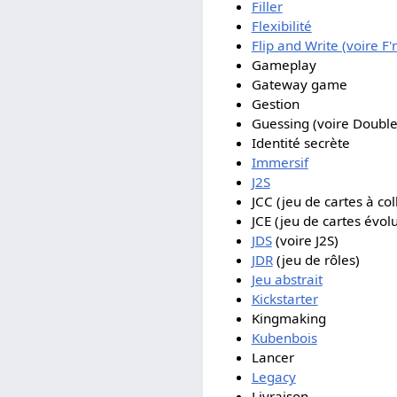
Filler
Flexibilité
Flip and Write (voire F'
Gameplay
Gateway game
Gestion
Guessing (voire Double
Identité secrète
Immersif
J2S
JCC (jeu de cartes à col
JCE (jeu de cartes évolu
JDS
(voire J2S)
JDR
(jeu de rôles)
Jeu abstrait
Kickstarter
Kingmaking
Kubenbois
Lancer
Legacy
Livraison