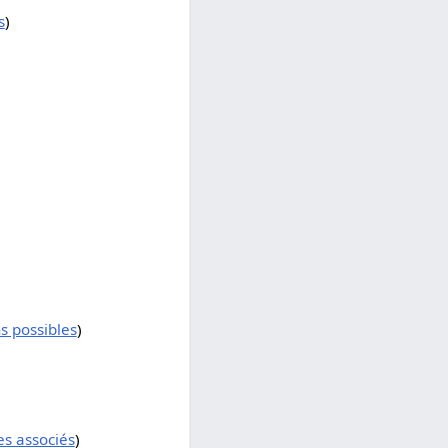
s
)
s possibles
)
es associés
)