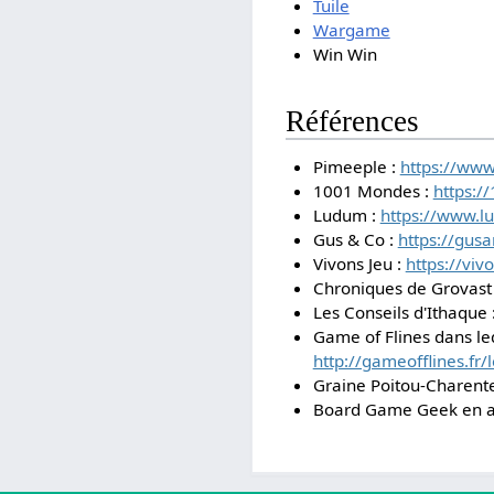
Tuile
Wargame
Win Win
Références
Pimeeple :
https://www
1001 Mondes :
https:/
Ludum :
https://www.lu
Gus & Co :
https://gus
Vivons Jeu :
https://viv
Chroniques de Grovast
Les Conseils d'Ithaque 
Game of Flines dans le
http://gameofflines.fr
Graine Poitou-Charent
Board Game Geek en a