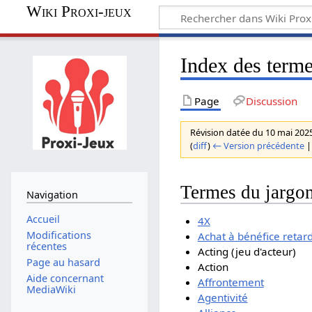
Wiki Proxi-jeux
Index des term
Page
Discussion
Révision datée du 10 mai 202
(
diff
)
← Version précédente
Termes du jargo
Navigation
Accueil
4X
Modifications
Achat à bénéfice retar
récentes
Acting (jeu d'acteur)
Page au hasard
Action
Aide concernant
Affrontement
MediaWiki
Agentivité