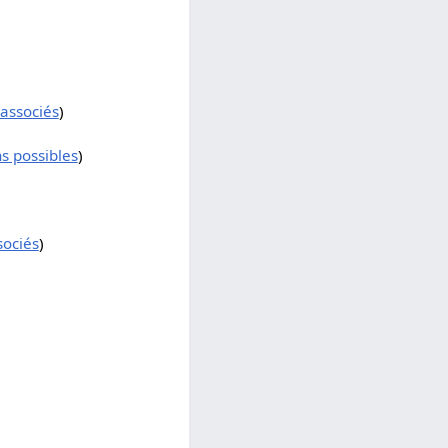
 associés
)
s possibles
)
sociés
)