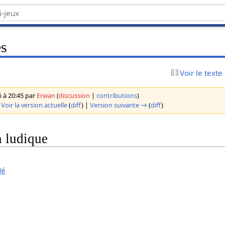
es
Voir le texte
5 à 20:45 par
Erwan
(
discussion
|
contributions
)
|
Voir la version actuelle
(
diff
) |
Version suivante →
(
diff
)
n ludique
dé