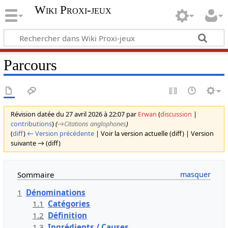
Wiki Proxi-jeux
Parcours
Révision datée du 27 avril 2026 à 22:07 par
Erwan
(
discussion
|
contributions
)
(
→‎Citations anglophones
)
(
diff
)
← Version précédente
| Voir la version actuelle (diff) | Version
suivante → (diff)
Sommaire
1
Dénominations
1.1
Catégories
1.2
Définition
1.3
Ingrédients / Causes