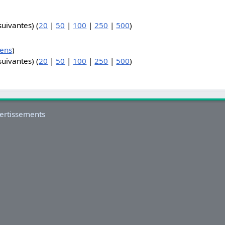
suivantes) (
20
|
50
|
100
|
250
|
500
)
iens
)
suivantes) (
20
|
50
|
100
|
250
|
500
)
ertissements