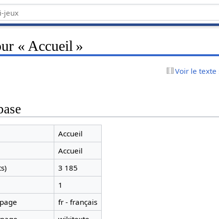
ur « Accueil »
Voir le texte
base
Accueil
Accueil
ts)
3 185
1
 page
fr - français