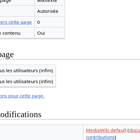
 page
wikitexte
Autorisée
ers cette page
0
 contenu
Oui
page
s les utilisateurs (infini)
s les utilisateurs (infini)
ions pour cette page.
odifications
MediaWiki default
(
disc
contributions
)