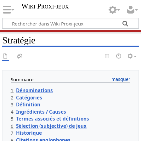
Wiki Proxi-jeux
Stratégie
Sommaire
1
Dénominations
2
Catégories
3
Définition
4
Ingrédients / Causes
5
Termes associés et définitions
6
Sélection (subjective) de jeux
7
Historique
8
Citations anglophones